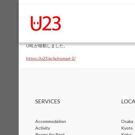
URLが移動しました。
https://u23.jp/ja/nomad-2/
SERVICES
LOCA
Accommodation
Osaka
Activity
Kyoto
Rooms for Rent
Kobe